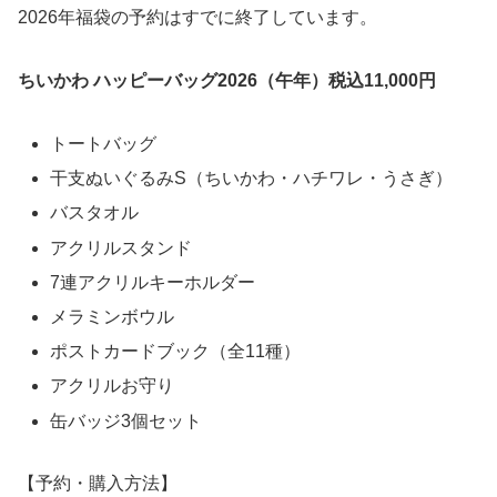
2026年福袋の予約はすでに終了しています。
ちいかわ ハッピーバッグ2026（午年）税込11,000円
トートバッグ
干支ぬいぐるみS（ちいかわ・ハチワレ・うさぎ）
バスタオル
アクリルスタンド
7連アクリルキーホルダー
メラミンボウル
ポストカードブック（全11種）
アクリルお守り
缶バッジ3個セット
【予約・購入方法】