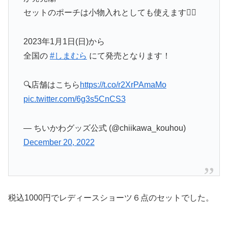
セットのポーチは小物入れとしても使えます🙆‍♀️
2023年1月1日(日)から
全国の
#しまむら
にて発売となります！
🔍店舗はこちら
https://t.co/r2XrPAmaMo
pic.twitter.com/6g3s5CnCS3
— ちいかわグッズ公式 (@chiikawa_kouhou)
December 20, 2022
税込1000円でレディースショーツ６点のセットでした。