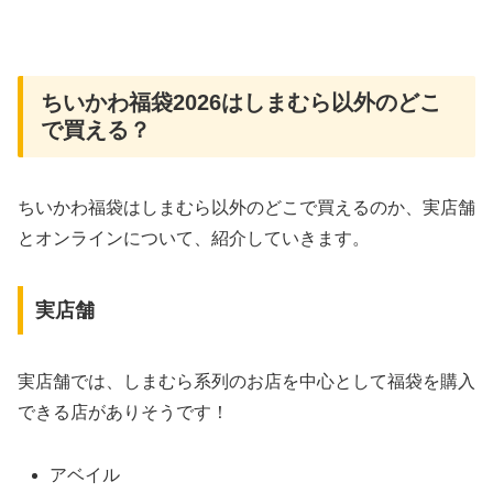
ちいかわ福袋2026はしまむら以外のどこ
で買える？
ちいかわ福袋はしまむら以外のどこで買えるのか、実店舗
とオンラインについて、紹介していきます。
実店舗
実店舗では、しまむら系列のお店を中心として福袋を購入
できる店がありそうです！
アベイル