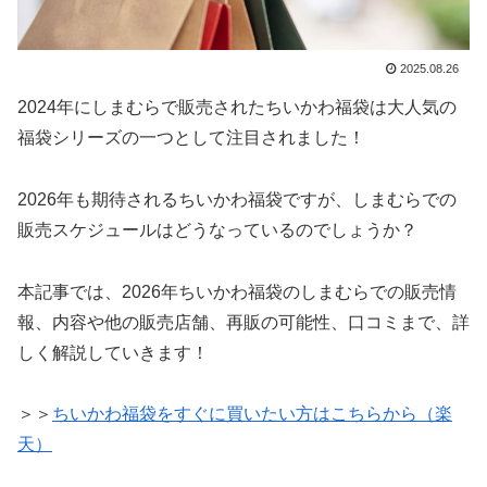
2025.08.26
2024年にしまむらで販売されたちいかわ福袋は大人気の
福袋シリーズの一つとして注目されました！
2026年も期待されるちいかわ福袋ですが、しまむらでの
販売スケジュールはどうなっているのでしょうか？
本記事では、2026年ちいかわ福袋のしまむらでの販売情
報、内容や他の販売店舗、再販の可能性、口コミまで、詳
しく解説していきます！
＞＞
ちいかわ福袋をすぐに買いたい方はこちらから（楽
天）