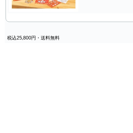
税込25,800円・送料無料