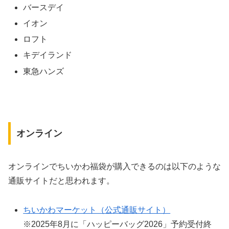
バースデイ
イオン
ロフト
キデイランド
東急ハンズ
オンライン
オンラインでちいかわ福袋が購入できるのは以下のような
通販サイトだと思われます。
ちいかわマーケット（公式通販サイト）
※2025年8月に「ハッピーバッグ2026」予約受付終