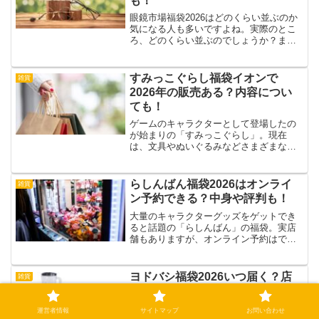
も！
眼鏡市場福袋2026はどのくらい並ぶのか
気になる人も多いですよね。実際のとこ
ろ、どのくらい並ぶのでしょうか？ま
た、値段や中身はどうなる？今回は、眼
鏡市場福袋2026店頭販売は並ぶのか、抽
選倍率や口コミ、中身や値段について紹
すみっこぐらし福袋イオンで
雑貨
介していきます。眼...
2026年の販売ある？内容につい
ても！
ゲームのキャラクターとして登場したの
が始まりの「すみっこぐらし」。現在
は、文具やぬいぐるみなどさまざまなア
イテム化もされて多くの方に愛されてい
るすみっこぐらしですが、福袋も毎年注
目を浴びています！そんな人気爆発中の
らしんばん福袋2026はオンライ
雑貨
すみっこぐらしの福袋ですが...
ン予約できる？中身や評判も！
大量のキャラクターグッズをゲットでき
ると話題の「らしんばん」の福袋。実店
舗もありますが、オンライン予約はでき
る？この記事では、2026年版のらしんば
ん福袋はオンライン予約できるのかや、
中身。購入者からの評判等を紹介しま
ヨドバシ福袋2026いつ届く？店
雑貨
す！らしんばん福袋20...
頭販売や再販いつかについても！
豊富な家電やサービスの質の高さで有名
運営者情報
サイトマップ
お問い合わせ