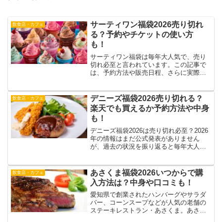
サーティワン福袋2026売り切れ
飲食店・カフェ
る？予約やチケットの使い方
も！
サーティワン福袋は毎年大人気で、売り
切れ必至と言われています。この記事で
は、予約方法や販売日程、さらに実際の
口コミを紹介しながら、過去の中身やチ
ケットの使い方まで詳しくまとめます。
売り切れる可能性が高いサーティワン福
デニーズ福袋2026売り切れる？
飲食店・カフェ
袋2026の中身やお得度...
楽天でも買えるか予約方法や中身
も！
デニーズ福袋2026は売り切れ必至？2026
年の情報はまだ公式発表がありません
が、過去の状況を振り返ると毎年大人気
で早期に完売する店舗が続出していま
す。2025年も予約が始まるとすぐに売り
切れた例が多く、評判の高さがうかがえ
あさくま福袋2026いつからで購
飲食店・カフェ
ました。この記事...
入方法は？中身や口コミも！
愛知県で創業されたハンバーグやサラダ
バー、コーンスープなどが人気の老舗の
ステーキレストラン・あさくま。あさく
まの福袋は毎年人気が高く、早めにに完