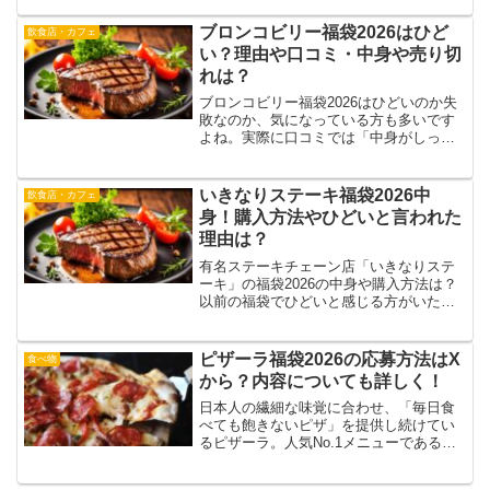
売してしまうことが多いです。過去に
は、オリジナル商品、サラダバー付きお
ブロンコビリー福袋2026はひど
飲食店・カフェ
食事券、クーポンチラシなど...
い？理由や口コミ・中身や売り切
れは？
ブロンコビリー福袋2026はひどいのか失
敗なのか、気になっている方も多いです
よね。実際に口コミでは「中身がしっか
りしていてお得」という声がある一方で
「クーポンが使いにくい」などの理由か
ら残念に感じた人もいます。この記事で
いきなりステーキ福袋2026中
飲食店・カフェ
はブロンコビリー福袋...
身！購入方法やひどいと言われた
理由は？
有名ステーキチェーン店「いきなりステ
ーキ」の福袋2026の中身や購入方法は？
以前の福袋でひどいと感じる方がいた理
由とは何でしょうか？実際に過去の福袋
を購入した方々の口コミからは、様々な
意見が聞かれます。いきなりステーキ福
ピザーラ福袋2026の応募方法はX
食べ物
袋2026の中身や、...
から？内容についても詳しく！
日本人の繊細な味覚に合わせ、「毎日食
べても飽きないピザ」を提供し続けてい
るピザーラ。人気No.1メニューである
「テリヤキチキン」や、１枚で４種類の
味を楽しめる「よくばりクォーターシリ