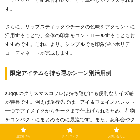
アクセサリーと組み合わせることで華やぎがプラスされま
す。
さらに、リップスティックやチークの色味をアクセントに
活用することで、全体の印象をコントロールすることもお
すすめです。これにより、シンプルでも印象深いホリデー
コーディネートが完成します。
限定アイテムを持ち運ぶシーン別活用例
suqquのクリスマスコフレは持ち運びにも便利なサイズ感
が特長です。例えば旅行先では、アイ＆フェイスパレット
一つでアイメイクからチークまで仕上げられるため、荷物
をコンパクトにまとめるのに最適です。また、忘年会やク
リスマスパーティーでは、ポーチインサイズのリップステ
ィックをさっと取り出して直せば、どのシーンでも自信を
運営者情報
サイトマップ
お問い合わせ