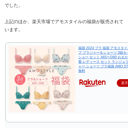
でした。
上記のほか、楽天市場でアモスタイルの福袋が販売されて
います。
福袋 2024 ブラ 福袋 アモスタ
プ ブラジャー＆ショーツ 3組セ
ショー セット A65〜D80 おま
着 レディース セット ランジェ
ャー ショーツ ブラ福袋 AMO ST
無料
楽