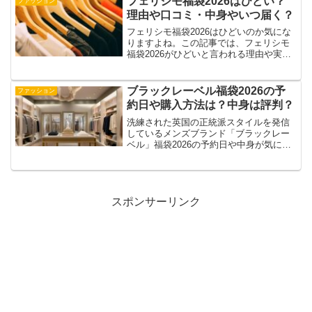
フェリシモ福袋2026はひどい？
ファッション
強！」と満足度...
理由や口コミ・中身やいつ届く？
フェリシモ福袋2026はひどいのか気にな
りますよね。この記事では、フェリシモ
福袋2026がひどいと言われる理由や実際
の購入者の口コミ、中身の傾向、さらに
いつ届くのかといった配送時期について
も詳しく紹介します。過去の事例をもと
ブラックレーベル福袋2026の予
ファッション
に失敗しない買い...
約日や購入方法は？中身は評判？
洗練された英国の正統派スタイルを発信
しているメンズブランド「ブラックレー
ベル」福袋2026の予約日や中身が気にな
っている方も多いのではないでしょう
か？今回の記事では、2026年のブラック
レーベル福袋の予約日程や購入方法につ
いて、これまでの販...
スポンサーリンク