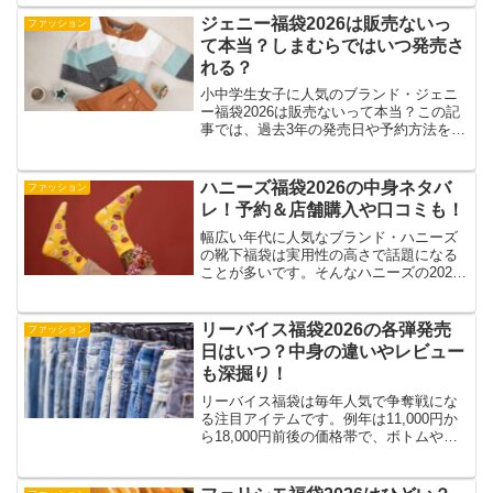
福袋となっていますが、2026年版福袋の
中身とは？この記事では、2026年版のレ
ジェニー福袋2026は販売ないっ
ファッション
ピピアルマリ...
て本当？しまむらではいつ発売さ
れる？
小中学生女子に人気のブランド・ジェニ
ー福袋2026は販売ないって本当？この記
事では、過去3年の発売日や予約方法を振
り返りながら、ジェニー福袋2026のしま
むらでの販売状況や中身の予想まで詳し
く紹介します。購入者の口コミや似てい
ハニーズ福袋2026の中身ネタバ
ファッション
るブランドの福...
レ！予約＆店舗購入や口コミも！
幅広い年代に人気なブランド・ハニーズ
の靴下福袋は実用性の高さで話題になる
ことが多いです。そんなハニーズの2026
年版靴下福袋の中身予想をネタバレ！過
去の福袋では10足入りで1,200円前後とお
手頃価格ながら、モコモコや厚手の靴下
リーバイス福袋2026の各弾発売
ファッション
がしっかり入...
日はいつ？中身の違いやレビュー
も深掘り！
リーバイス福袋は毎年人気で争奪戦にな
る注目アイテムです。例年は11,000円か
ら18,000円前後の価格帯で、ボトムやジ
ャケットなど豪華な中身となっています
が、2026年版のタイプ別中身はどうな
る？実際のレビューでも「コスパ最