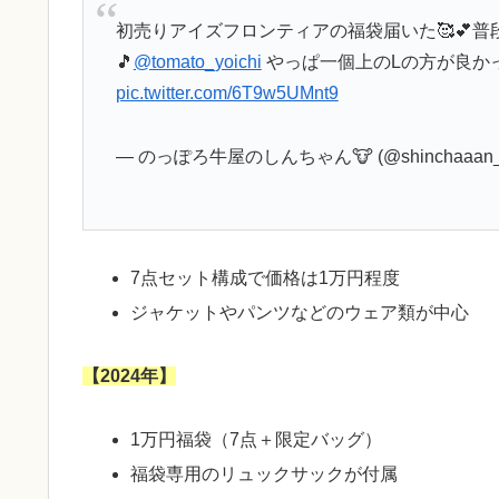
初売りアイズフロンティアの福袋届いた🥰💕
🎵
@tomato_yoichi
やっぱ一個上のLの方が良かっ
pic.twitter.com/6T9w5UMnt9
— のっぽろ牛屋のしんちゃん🐮 (@shinchaaan_
7点セット構成で価格は1万円程度
ジャケットやパンツなどのウェア類が中心
【2024年】
1万円福袋（7点＋限定バッグ）
福袋専用のリュックサックが付属