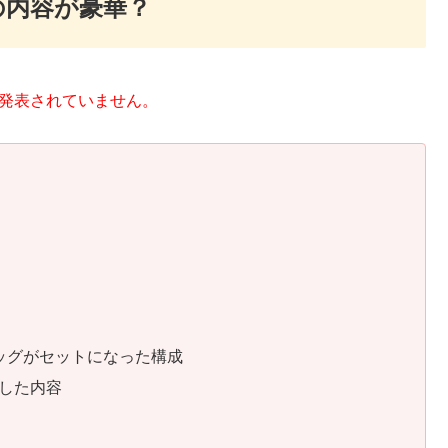
の内容が豪華？
て発表されていません。
。
ッグがセットになった構成
した内容