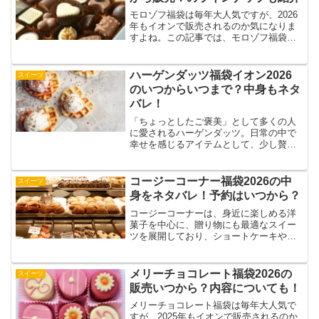
モロゾフ福袋は毎年大人気ですが、2026
年もイオンで販売されるのか気になりま
すよね。この記事では、モロゾフ福袋
2026年のイオンでいつから販売されるか
や、福袋のラインナップについて詳しく
ご紹介。また、イオン以外で購入できる
ハーゲンダッツ福袋イオン2026
スイーツ
方法やネットショッ...
のいつからいつまで？中身もネタ
バレ！
「ちょっとしたご褒美」として多くの人
に愛されるハーゲンダッツ。日常の中で
幸せを感じるアイテムとして、少し贅沢
な価格にもかかわらず、幅広いファンに
支持され続けています。そんなハーゲン
ダッツをお得に楽しむチャンスといえ
コージーコーナー福袋2026の中
スイーツ
ば、毎年話題になる「福袋」...
身をネタバレ！予約はいつから？
コージーコーナーは、身近に楽しめる洋
菓子を中心に、贈り物にも最適なスイー
ツを展開しており、ショートケーキやシ
ュークリームといった看板商品が特に親
しまれています。そんなコージーコーナ
ーの福袋2026は、例年通りお得感たっぷ
メリーチョコレート福袋2026の
スイーツ
りの中身が期待されて...
販売いつから？内容についても！
メリーチョコレート福袋は毎年大人気で
すが、2025年もイオンで販売されるのか