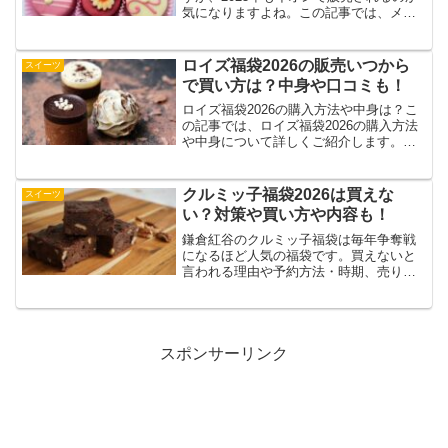
気になりますよね。この記事では、メリ
ーチョコレート福袋2025年のイオンでの
販売情報や、福袋の内容について詳しく
ご紹介。また、イオン以外で購入できる
ロイズ福袋2026の販売いつから
スイーツ
方法や、百貨店、...
で買い方は？中身や口コミも！
ロイズ福袋2026の購入方法や中身は？こ
の記事では、ロイズ福袋2026の購入方法
や中身について詳しくご紹介します。実
際に購入された方の口コミもチェックし
て、購入の参考にしてみてくださいね。
それでは、ロイズ福袋2026の詳細を一緒
クルミッ子福袋2026は買えな
スイーツ
に見ていきま...
い？対策や買い方や内容も！
鎌倉紅谷のクルミッ子福袋は毎年争奪戦
になるほど人気の福袋です。買えないと
言われる理由や予約方法・時期、売り切
れ必至とされる背景についても詳しく解
説していきます。この記事ではクルミッ
子福袋2026の買い方や過去の内容、そし
て実際に手に入れた人...
スポンサーリンク