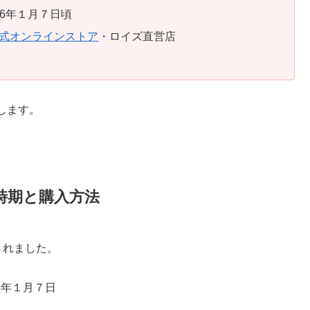
26年１月７日頃
式オンラインストア
・ロイズ直営店
します。
時期と購入方法
売されました。
25年１月７日