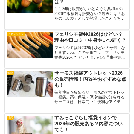
は？
ここ3年は販売がないどんぐり共和国の
2026年版福袋は販売ない？過去には「お
たのしみ袋」として登場したこともあ
り、今年も形式を変えて復活する可能性
もありますね。この記事では、どんぐり
共和国福袋2026の販売はないのか、発売
フェリシモ福袋2026はひどい？
ファッション
される場合の中身や...
理由や口コミ・中身やいつ届く？
フェリシモ福袋2026はひどいのか気にな
りますよね。この記事では、フェリシモ
福袋2026がひどいと言われる理由や実際
の購入者の口コミ、中身の傾向、さらに
いつ届くのかといった配送時期について
も詳しく紹介します。過去の事例をもと
サーモス福袋アウトレット2026
雑貨
に失敗しない買い...
の販売情報！内容やおすすめな点
も！
毎年注目を集めるサーモスのアウトレッ
ト福袋。高い保温・保冷性能で知られる
サーモスは、日常使いに便利なアイテム
を多数展開しており、その機能性と耐久
性は長年多くの人に支持されています。
サーモスアウトレット福袋2026を手に入
すみっこぐらし福袋イオンで
雑貨
れるチャンスを見逃さ...
2026年の販売ある？内容につい
ても！